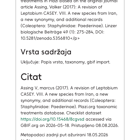
treatments in Plazi based on the original journal
article Assing, Volker (2017): A revision of
Leptobium CASEY. VIII. A new species from Iran,
a new synonymy, and additional records
(Coleoptera: Staphylinidae: Paederinae). Linzer
biologische Beiträge 49 (1): 275-284, DOI:
10.5281/zenodo.5356810</p>
Vrsta sadržaja
Uključuje: Popis vrsta, taxonomy, gbif import.
Citat
Assing V, marcus (2017). A revision of Leptobium
CASEY. VIII. A new species from Iran, a new
synonymy, and additional records (Coleoptera:
Staphylinidae: Paederinae). Plazi.org taxonomic
treatments database. Checklist dataset
https://doi.org/10.15468/8cgvsd
accessed via
GBIF.org on 2026-05-18. Pristupljeno 08.08.2026.
Metapodaci zadnji put ažurirani 18.05.2026