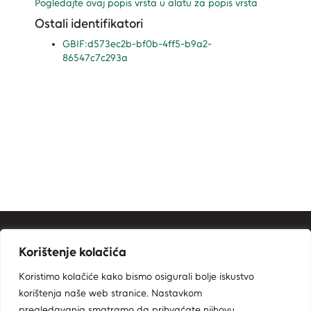
Pogledajte ovaj popis vrsta u alatu za popis vrsta
Ostali identifikatori
GBIF:d573ec2b-bf0b-4ff5-b9a2-
86547c7c293a
Kontakt informacije
Korištenje kolačića
Ministarstvo zaštite okoliša i zelene tranzicije
Koristimo kolačiće kako bismo osigurali bolje iskustvo
Zavod za zaštitu okoliša i prirode
korištenja naše web stranice. Nastavkom
Radnička cesta 80, 10000 Zagreb
pregledavanja smatramo da prihvaćate njihovu