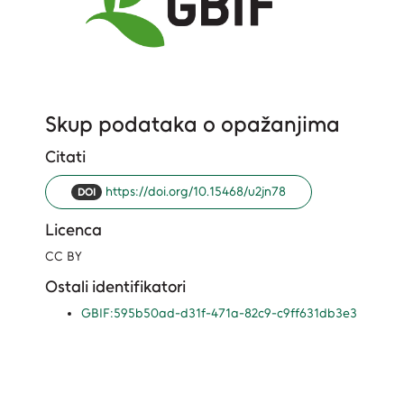
Skup podataka o opažanjima
Citati
https://doi.org/10.15468/u2jn78
DOI
Licenca
CC BY
Ostali identifikatori
GBIF:595b50ad-d31f-471a-82c9-c9ff631db3e3