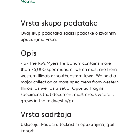
Metrika
Vrsta skupa podataka
Ovaj skup podataka sadrži podatke o izvornim
opažanjima vrsta.
Opis
<p>The R.M. Myers Herbarium contains more
than 75,000 specimens, of which most are from
western Illinois or southeastern Iowa. We hold a
major collection of moss specimens from western
Illinois, as well as a set of Opuntia fragilis
specimens that document most areas where it
grows in the midwest.</p>
Vrsta sadržaja
Uključuje: Podaci o točkastim opažanjima, gbif
import.