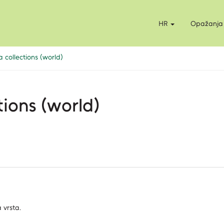
HR
Opažanja
collections (world)
ions (world)
 vrsta.