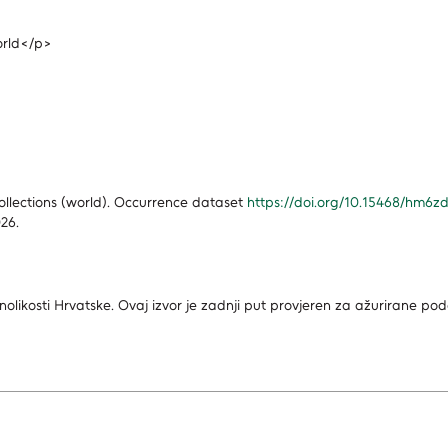
orld</p>
llections (world). Occurrence dataset
https://doi.org/10.15468/hm6z
26.
nolikosti Hrvatske.
Ovaj izvor je zadnji put provjeren za ažurirane po