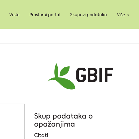
Vrste
Prostorni portal
Skupovi podataka
Više
Skup podataka o
opažanjima
Citati