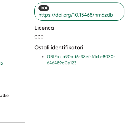
DOI
https://doi.org/10.15468/hm6zdb
Licenca
CC0
Ostali identifikatori
GBIF:cca90ad6-38ef-41cb-8030-
646489a0e123
db
datke