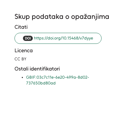
Skup podataka o opažanjima
Citati
https://doi.org/10.15468/v7dyye
DOI
Licenca
CC BY
Ostali identifikatori
GBIF:03c7c11e-6e20-499a-8d02-
737650bd80ad