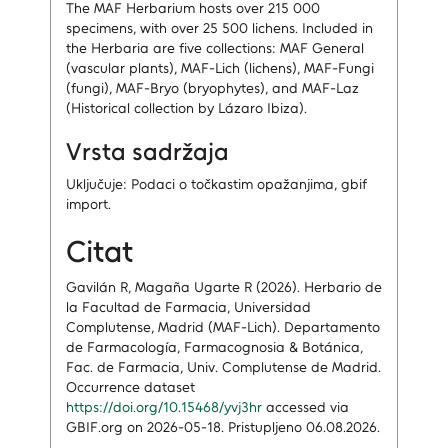
The MAF Herbarium hosts over 215 000
specimens, with over 25 500 lichens. Included in
the Herbaria are five collections: MAF General
(vascular plants), MAF-Lich (lichens), MAF-Fungi
(fungi), MAF-Bryo (bryophytes), and MAF-Laz
(Historical collection by Lázaro Ibiza).
Vrsta sadržaja
Uključuje: Podaci o točkastim opažanjima, gbif
import.
Citat
Gavilán R, Magaña Ugarte R (2026). Herbario de
la Facultad de Farmacia, Universidad
Complutense, Madrid (MAF-Lich). Departamento
de Farmacología, Farmacognosia & Botánica,
Fac. de Farmacia, Univ. Complutense de Madrid.
Occurrence dataset
https://doi.org/10.15468/yvj3hr
accessed via
GBIF.org on 2026-05-18. Pristupljeno 06.08.2026.