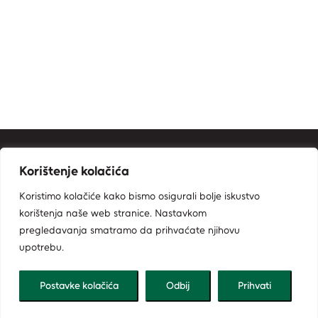
Kontakt informacije
Korištenje kolačića
Ministarstvo zaštite okoliša i zelene tranzicije
Koristimo kolačiće kako bismo osigurali bolje iskustvo
Zavod za zaštitu okoliša i prirode
korištenja naše web stranice. Nastavkom
Radnička cesta 80, 10000 Zagreb
pregledavanja smatramo da prihvaćate njihovu
bioportal@mzozt.hr
upotrebu.
01/5502-900
Postavke kolačića
Odbij
Prihvati