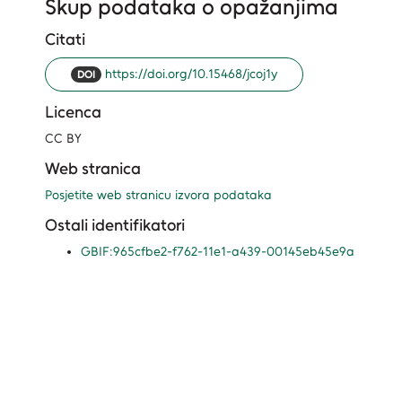
Skup podataka o opažanjima
Citati
https://doi.org/10.15468/jcoj1y
DOI
Licenca
CC BY
Web stranica
Posjetite web stranicu izvora podataka
Ostali identifikatori
GBIF:965cfbe2-f762-11e1-a439-00145eb45e9a