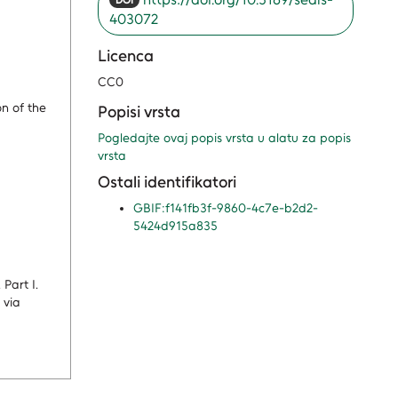
DOI
403072
Licenca
CC0
on of the
Popisi vrsta
Pogledajte ovaj popis vrsta u alatu za popis
vrsta
Ostali identifikatori
GBIF:f141fb3f-9860-4c7e-b2d2-
5424d915a835
Part I.
 via