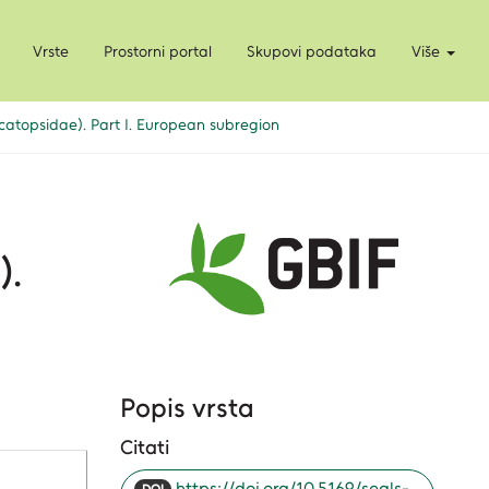
Vrste
Prostorni portal
Skupovi podataka
Više
Scatopsidae). Part I. European subregion
).
Popis vrsta
Citati
https://doi.org/10.5169/seals-