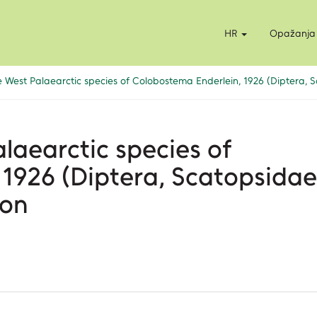
HR
Opažanja
he West Palaearctic species of Colobostema Enderlein, 1926 (Diptera, 
alaearctic species of
1926 (Diptera, Scatopsidae
ion