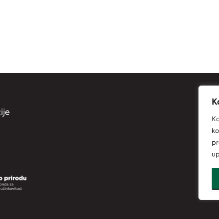
K
ije
Ko
ko
pr
up