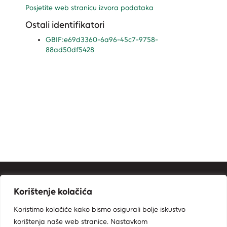
Posjetite web stranicu izvora podataka
Ostali identifikatori
GBIF:e69d3360-6a96-45c7-9758-
88ad50df5428
Kontakt informacije
Korištenje kolačića
Ministarstvo zaštite okoliša i zelene tranzicije
Koristimo kolačiće kako bismo osigurali bolje iskustvo
Zavod za zaštitu okoliša i prirode
korištenja naše web stranice. Nastavkom
Radnička cesta 80, 10000 Zagreb