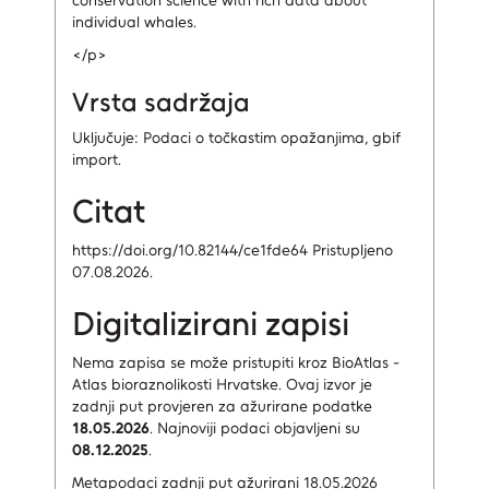
conservation science with rich data about
individual whales.
</p>
Vrsta sadržaja
Uključuje: Podaci o točkastim opažanjima, gbif
import.
Citat
https://doi.org/10.82144/ce1fde64 Pristupljeno
07.08.2026.
Digitalizirani zapisi
Nema zapisa
se može pristupiti kroz BioAtlas -
Atlas bioraznolikosti Hrvatske.
Ovaj izvor je
zadnji put provjeren za ažurirane podatke
18.05.2026
.
Najnoviji podaci objavljeni su
08.12.2025
.
Metapodaci zadnji put ažurirani 18.05.2026