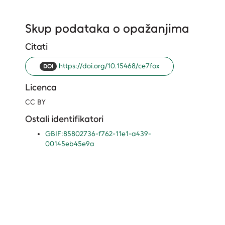
Skup podataka o opažanjima
Citati
https://doi.org/10.15468/ce7fox
DOI
Licenca
CC BY
Ostali identifikatori
GBIF:85802736-f762-11e1-a439-
00145eb45e9a