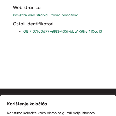
Web stranica
Posjetite web stranicu izvora podataka
Ostali identifikatori
GBIF:07fd0d79-4883-435f-bba1-58fef110cd13
Kontakt informacije
Korištenje kolačića
Ministarstvo zaštite okoliša i zelene tranzicije
Koristimo kolačiće kako bismo osigurali bolje iskustvo
Zavod za zaštitu okoliša i prirode